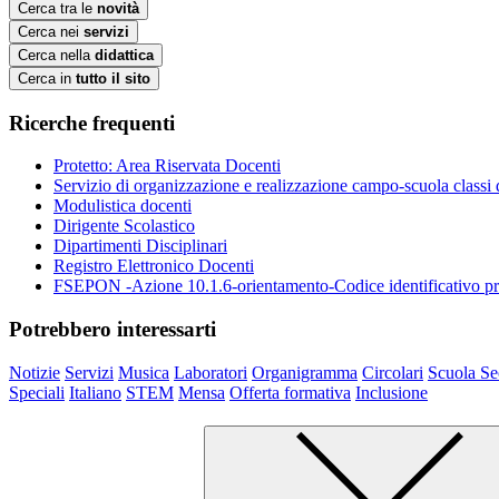
Cerca tra le
novità
Cerca nei
servizi
Cerca nella
didattica
Cerca in
tutto il sito
Ricerche frequenti
Protetto: Area Riservata Docenti
Servizio di organizzazione e realizzazione campo-scuola class
Modulistica docenti
Dirigente Scolastico
Dipartimenti Disciplinari
Registro Elettronico Docenti
FSEPON -Azione 10.1.6-orientamento-Codice identificativo
Potrebbero interessarti
Notizie
Servizi
Musica
Laboratori
Organigramma
Circolari
Scuola Se
Speciali
Italiano
STEM
Mensa
Offerta formativa
Inclusione