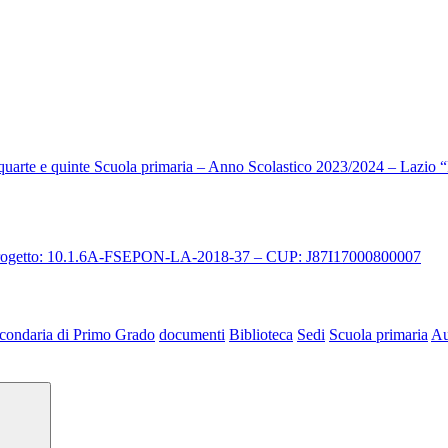
i quarte e quinte Scuola primaria – Anno Scolastico 2023/2024 – Lazio 
 progetto: 10.1.6A-FSEPON-LA-2018-37 – CUP: J87I17000800007
condaria di Primo Grado
documenti
Biblioteca
Sedi
Scuola primaria
Au