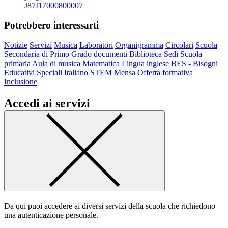
J87I17000800007
Potrebbero interessarti
Notizie
Servizi
Musica
Laboratori
Organigramma
Circolari
Scuola
Secondaria di Primo Grado
documenti
Biblioteca
Sedi
Scuola
primaria
Aula di musica
Matematica
Lingua inglese
BES - Bisogni
Educativi Speciali
Italiano
STEM
Mensa
Offerta formativa
Inclusione
Accedi ai servizi
Da qui puoi accedere ai diversi servizi della scuola che richiedono
una autenticazione personale.