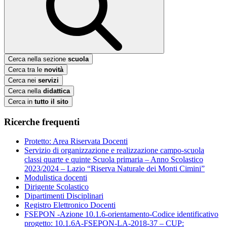
Cerca nella sezione
scuola
Cerca tra le
novità
Cerca nei
servizi
Cerca nella
didattica
Cerca in
tutto il sito
Ricerche frequenti
Protetto: Area Riservata Docenti
Servizio di organizzazione e realizzazione campo-scuola
classi quarte e quinte Scuola primaria – Anno Scolastico
2023/2024 – Lazio “Riserva Naturale dei Monti Cimini”
Modulistica docenti
Dirigente Scolastico
Dipartimenti Disciplinari
Registro Elettronico Docenti
FSEPON -Azione 10.1.6-orientamento-Codice identificativo
progetto: 10.1.6A-FSEPON-LA-2018-37 – CUP: