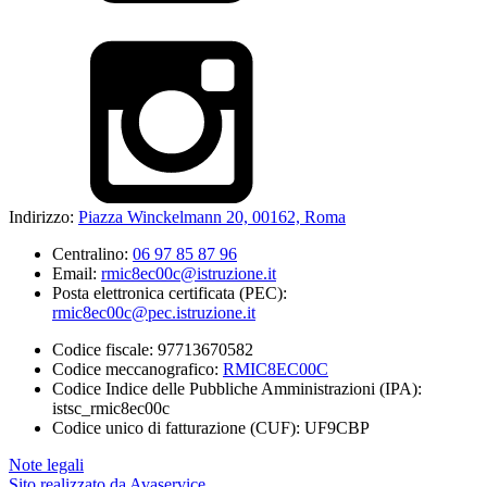
Indirizzo:
Piazza Winckelmann 20, 00162, Roma
Centralino:
06 97 85 87 96
Email:
rmic8ec00c@istruzione.it
Posta elettronica certificata (PEC):
rmic8ec00c@pec.istruzione.it
Codice fiscale: 97713670582
Codice meccanografico:
RMIC8EC00C
Codice Indice delle Pubbliche Amministrazioni (IPA):
istsc_rmic8ec00c
Codice unico di fatturazione (CUF): UF9CBP
Note legali
Sito realizzato da Avaservice