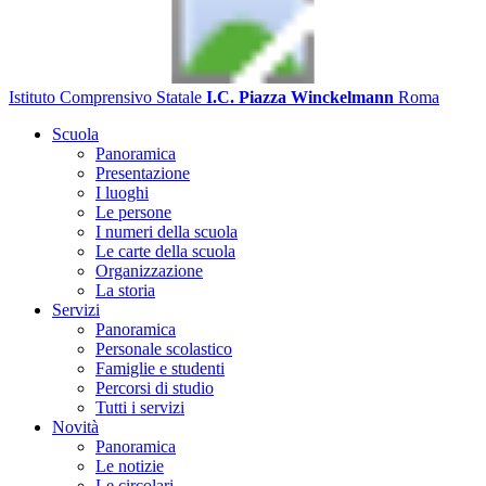
Istituto Comprensivo Statale
I.C. Piazza Winckelmann
Roma
Scuola
Panoramica
Presentazione
I luoghi
Le persone
I numeri della scuola
Le carte della scuola
Organizzazione
La storia
Servizi
Panoramica
Personale scolastico
Famiglie e studenti
Percorsi di studio
Tutti i servizi
Novità
Panoramica
Le notizie
Le circolari