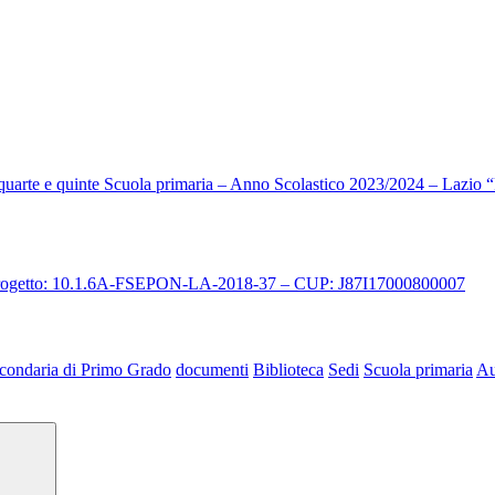
i quarte e quinte Scuola primaria – Anno Scolastico 2023/2024 – Lazio 
 progetto: 10.1.6A-FSEPON-LA-2018-37 – CUP: J87I17000800007
condaria di Primo Grado
documenti
Biblioteca
Sedi
Scuola primaria
Au