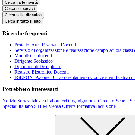
Cerca tra le
novità
Cerca nei
servizi
Cerca nella
didattica
Cerca in
tutto il sito
Ricerche frequenti
Protetto: Area Riservata Docenti
Servizio di organizzazione e realizzazione campo-scuola class
Modulistica docenti
Dirigente Scolastico
Dipartimenti Disciplinari
Registro Elettronico Docenti
FSEPON -Azione 10.1.6-orientamento-Codice identificativo
Potrebbero interessarti
Notizie
Servizi
Musica
Laboratori
Organigramma
Circolari
Scuola Se
Speciali
Italiano
STEM
Mensa
Offerta formativa
Inclusione