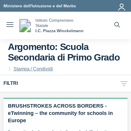
Vai ai contenuti
Vai al menu di navigazione
Vai al footer
Ministero dell'Istruzione e del Merito
Istituto Comprensivo
Statale
I.C. Piazza Winckelmann
Argomento: Scuola
Secondaria di Primo Grado
Stampa / Condividi
FILTRI
BRUSHSTROKES ACROSS BORDERS -
eTwinning – the community for schools in
Europe