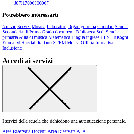
J87I17000800007
Potrebbero interessarti
Notizie
Servizi
Musica
Laboratori
Organigramma
Circolari
Scuola
Secondaria di Primo Grado
documenti
Biblioteca
Sedi
Scuola
primaria
Aula di musica
Matematica
Lingua inglese
BES - Bisogni
Educativi Speciali
Italiano
STEM
Mensa
Offerta formativa
Inclusione
Accedi ai servizi
I servizi della scuola che richiedono una autenticazione personale.
Area Riservata Docenti
Area Riservata ATA