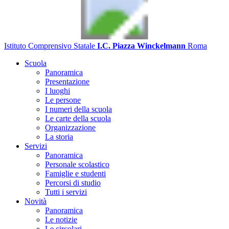
Istituto Comprensivo Statale
I.C. Piazza Winckelmann
Roma
Scuola
Panoramica
Presentazione
I luoghi
Le persone
I numeri della scuola
Le carte della scuola
Organizzazione
La storia
Servizi
Panoramica
Personale scolastico
Famiglie e studenti
Percorsi di studio
Tutti i servizi
Novità
Panoramica
Le notizie
Le circolari