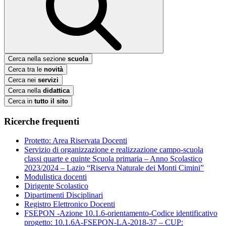
Cerca nella sezione
scuola
Cerca tra le
novità
Cerca nei
servizi
Cerca nella
didattica
Cerca in
tutto il sito
Ricerche frequenti
Protetto: Area Riservata Docenti
Servizio di organizzazione e realizzazione campo-scuola
classi quarte e quinte Scuola primaria – Anno Scolastico
2023/2024 – Lazio “Riserva Naturale dei Monti Cimini”
Modulistica docenti
Dirigente Scolastico
Dipartimenti Disciplinari
Registro Elettronico Docenti
FSEPON -Azione 10.1.6-orientamento-Codice identificativo
progetto: 10.1.6A-FSEPON-LA-2018-37 – CUP: