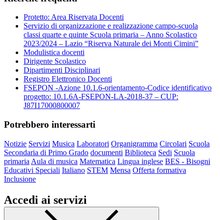
Protetto: Area Riservata Docenti
Servizio di organizzazione e realizzazione campo-scuola
classi quarte e quinte Scuola primaria – Anno Scolastico
2023/2024 – Lazio “Riserva Naturale dei Monti Cimini”
Modulistica docenti
Dirigente Scolastico
Dipartimenti Disciplinari
Registro Elettronico Docenti
FSEPON -Azione 10.1.6-orientamento-Codice identificativo
progetto: 10.1.6A-FSEPON-LA-2018-37 – CUP:
J87I17000800007
Potrebbero interessarti
Notizie
Servizi
Musica
Laboratori
Organigramma
Circolari
Scuola
Secondaria di Primo Grado
documenti
Biblioteca
Sedi
Scuola
primaria
Aula di musica
Matematica
Lingua inglese
BES - Bisogni
Educativi Speciali
Italiano
STEM
Mensa
Offerta formativa
Inclusione
Accedi ai servizi