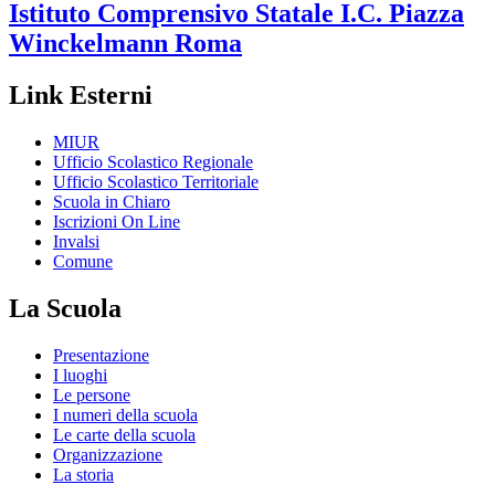
Istituto Comprensivo Statale
I.C. Piazza
Winckelmann
Roma
Link Esterni
MIUR
Ufficio Scolastico Regionale
Ufficio Scolastico Territoriale
Scuola in Chiaro
Iscrizioni On Line
Invalsi
Comune
La Scuola
Presentazione
I luoghi
Le persone
I numeri della scuola
Le carte della scuola
Organizzazione
La storia