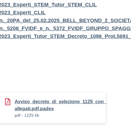
_2023_Esperti_STEM_Tutor_STEM_CLIL
2023_Esperti_CLIL
ura_n._20PA_del_25.02.2025_BELL_BEYOND_2_SOC
ure_n._5208_FVIDF_e_n._5372_FVIDF_GRUPPO_SPA
2023_Esperti_Tutor_STEM_Decreto_1096_Prot.5691
Avviso_decreto_di_selezione_1129_con_
allegati.pdf.pades
pdf - 1225 kb