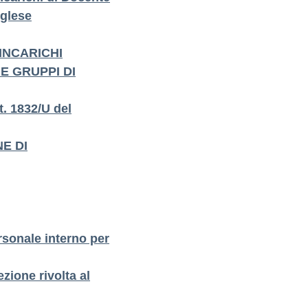
nglese
INCARICHI
E GRUPPI DI
 1832/U del
E DI
rsonale interno per
zione rivolta al