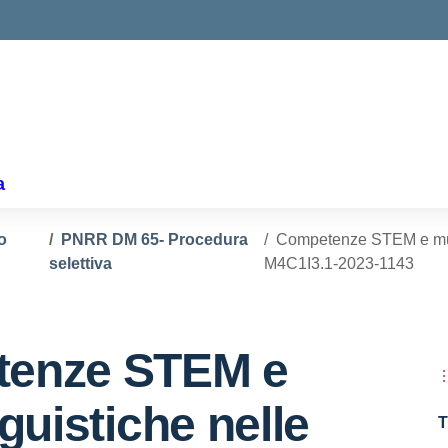
a
o
PNRR DM 65- Procedura
Competenze STEM e multi
selettiva
M4C1I3.1-2023-1143
enze STEM e
nguistiche nelle
T