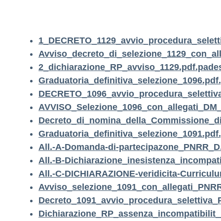
1_DECRETO_1129_avvio_procedura_selett
Avviso_decreto_di_selezione_1129_con_all
2_dichiarazione_RP_avviso_1129.pdf.pade
Graduatoria_definitiva_selezione_1096.pdf.
DECRETO_1096_avvio_procedura_selettiv
AVVISO_Selezione_1096_con_allegati_DM_
Decreto_di_nomina_della_Commissione_di_
Graduatoria_definitiva_selezione_1091.pdf
All.-A-Domanda-di-partecipazone_PNRR_D.
All.-B-Dichiarazione_inesistenza_incompatib
All.-C-DICHIARAZIONE-veridicita-Curriculu
Avviso_selezione_1091_con_allegati_PNR
Decreto_1091_avvio_procedura_selettiva
Dichiarazione_RP_assenza_incompatibilit_