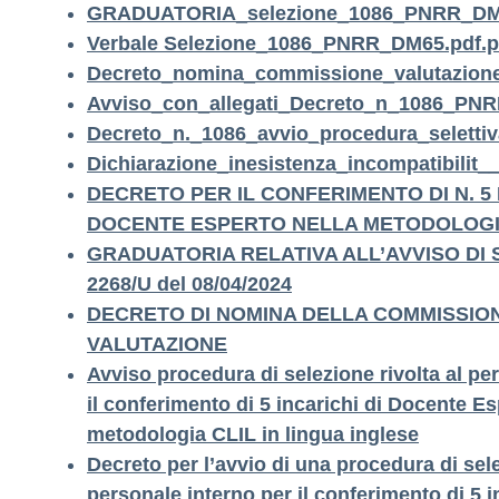
GRADUATORIA_selezione_1086_PNRR_DM6
Verbale Selezione_1086_PNRR_DM65.pdf.pa
Decreto_nomina_commissione_valutazio
Avviso_con_allegati_Decreto_n_1086_PN
Decreto_n._1086_avvio_procedura_selet
Dichiarazione_inesistenza_incompatibil
DECRETO PER IL CONFERIMENTO DI N. 5 
DOCENTE ESPERTO NELLA METODOLOGI
GRADUATORIA RELATIVA ALL’AVVISO DI S
2268/U del 08/04/2024
DECRETO DI NOMINA DELLA COMMISSION
VALUTAZIONE
Avviso procedura di selezione rivolta al pe
il conferimento di 5 incarichi di Docente Es
metodologia CLIL in lingua inglese
Decreto per l’avvio di una procedura di sele
personale interno per il conferimento di 5 