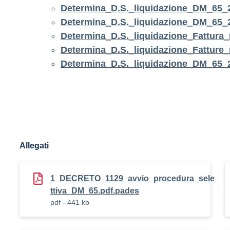
Determina_D.S._liquidazione_DM_65
Determina_D.S._liquidazione_DM_65_
Determina_D.S._liquidazione_Fatt
Determina_D.S._liquidazione_Fatt
Determina_D.S._liquidazione_DM_65_
Allegati
1_DECRETO_1129_avvio_procedura_sele
ttiva_DM_65.pdf.pades
pdf - 441 kb