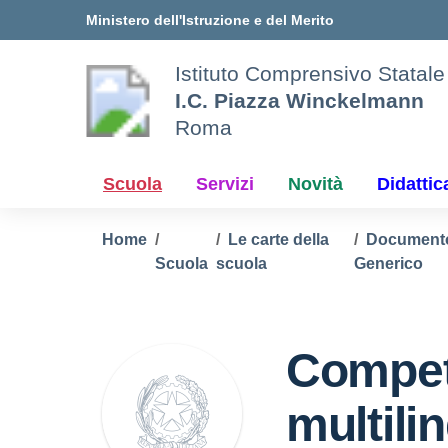
Vai ai contenuti
Vai al menu di navigazione
Vai al footer
Ministero dell'Istruzione e del Merito
Istituto Comprensivo Statale
I.C. Piazza Winckelmann
Roma
Scuola
Servizi
Novità
Didattic
Home
Le carte della
Document
Scuola
scuola
Generico
Compet
multili