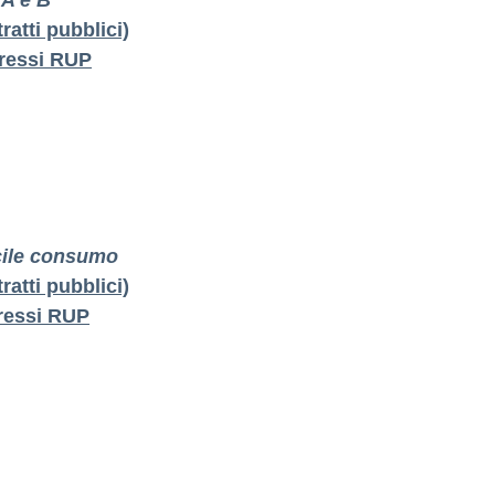
 A e B
ratti pubblici)
eressi RUP
acile consumo
ratti pubblici)
eressi RUP