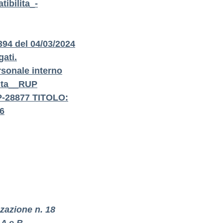
ibilita_-
4 del 04/03/2024
gati.
rsonale interno
lita__RUP
-P-28877 TITOLO:
6
zzazione n. 18