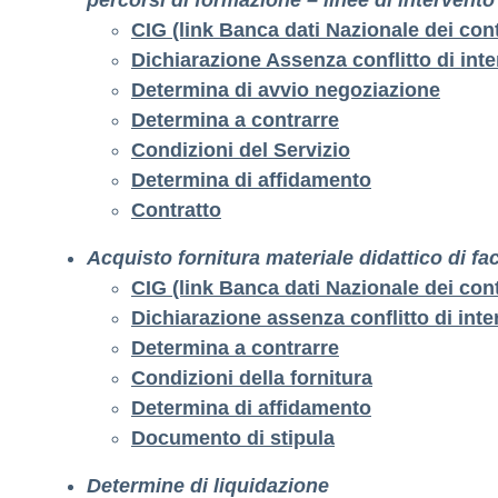
percorsi di formazione – linee di intervento
CIG
(link Banca dati Nazionale dei cont
Dichiarazione Assenza conflitto di int
Determina di avvio negoziazione
Determina a contrarre
Condizioni del Servizio
Determina di affidamento
Contratto
Acquisto fornitura materiale didattico di f
CIG
(link Banca dati Nazionale dei cont
Dichiarazione assenza conflitto di int
Determina a contrarre
Condizioni della fornitura
Determina di affidamento
Documento di stipula
Determine di liquidazione