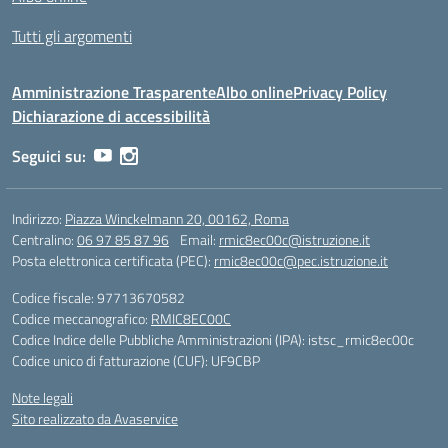
Tutti gli argomenti
Amministrazione Trasparente
Albo online
Privacy Policy
Dichiarazione di accessibilità
Seguici su:
Indirizzo:
Piazza Winckelmann 20, 00162, Roma
Centralino:
06 97 85 87 96
Email:
rmic8ec00c@istruzione.it
Posta elettronica certificata (PEC):
rmic8ec00c@pec.istruzione.it
Codice fiscale: 97713670582
Codice meccanografico:
RMIC8EC00C
Codice Indice delle Pubbliche Amministrazioni (IPA): istsc_rmic8ec00c
Codice unico di fatturazione (CUF): UF9CBP
Note legali
Sito realizzato da Avaservice