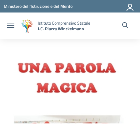
Vai ai contenuti
Vai al menu di navigazione
Vai al footer
Ministero dell'Istruzione e del Merito
Istituto Comprensivo Statale
I.C. Piazza Winckelmann