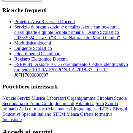
Ricerche frequenti
Protetto: Area Riservata Docenti
Servizio di organizzazione e realizzazione campo-scuola
classi quarte e quinte Scuola primaria – Anno Scolastico
2023/2024 – Lazio “Riserva Naturale dei Monti Cimini”
Modulistica docenti
Dirigente Scolastico
Dipartimenti Disciplinari
Registro Elettronico Docenti
FSEPON -Azione 10.1.6-orientamento-Codice identificativo
progetto: 10.1.6A-FSEPON-LA-2018-37 – CUP:
J87I17000800007
Potrebbero interessarti
Notizie
Servizi
Musica
Laboratori
Organigramma
Circolari
Scuola
Secondaria di Primo Grado
documenti
Biblioteca
Sedi
Scuola
primaria
Aula di musica
Matematica
Lingua inglese
BES - Bisogni
Educativi Speciali
Italiano
STEM
Mensa
Offerta formativa
Inclusione
Accedi ai servizi