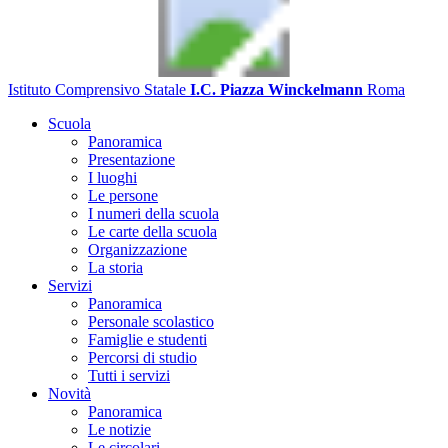
Istituto Comprensivo Statale
I.C. Piazza Winckelmann
Roma
Scuola
Panoramica
Presentazione
I luoghi
Le persone
I numeri della scuola
Le carte della scuola
Organizzazione
La storia
Servizi
Panoramica
Personale scolastico
Famiglie e studenti
Percorsi di studio
Tutti i servizi
Novità
Panoramica
Le notizie
Le circolari