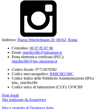
Indirizzo:
Piazza Winckelmann 20, 00162, Roma
Centralino:
06 97 85 87 96
Email:
rmic8ec00c@istruzione.it
Posta elettronica certificata (PEC):
rmic8ec00c@pec.istruzione.it
Codice fiscale: 97713670582
Codice meccanografico:
RMIC8EC00C
Codice Indice delle Pubbliche Amministrazioni (IPA):
istsc_rmic8ec00c
Codice unico di fatturazione (CUF): UF9CBP
Note legali
Sito realizzato da Avaservice
Idea e progetto di Designers Italia