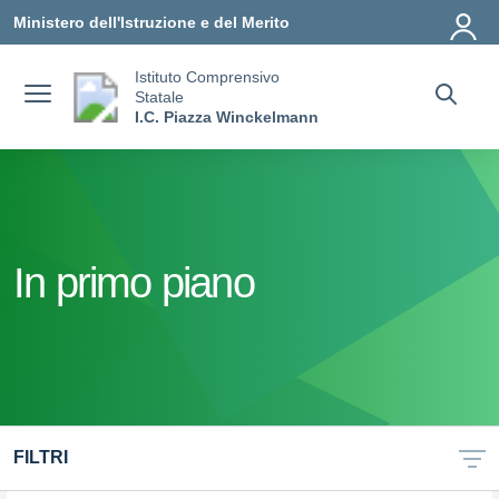
Vai ai contenuti
Vai al menu di navigazione
Vai al footer
Ministero dell'Istruzione e del Merito
Istituto Comprensivo
Statale
I.C. Piazza Winckelmann
In primo piano
FILTRI