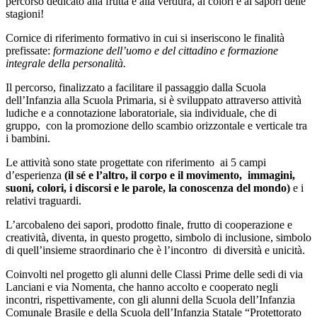
percorso dedicato alla frutta e alla verdura, ai colori e ai sapori delle
stagioni!
Cornice di riferimento formativo in cui si inseriscono le finalità
prefissate:
formazione dell’uomo e del cittadino e formazione
integrale della personalità.
Il percorso, finalizzato a facilitare il passaggio dalla Scuola
dell’Infanzia alla Scuola Primaria, si è sviluppato attraverso attività
ludiche e a connotazione laboratoriale, sia individuale, che di
gruppo, con la promozione dello scambio orizzontale e verticale tra
i bambini.
Le attività sono state progettate con riferimento ai 5 campi
d’esperienza
(
il sé e l’altro, il corpo e il movimento,
immagini,
suoni, colori, i discorsi e le parole, la conoscenza del mondo)
e i
relativi traguardi.
L’arcobaleno dei sapori, prodotto finale, frutto di cooperazione e
creatività, diventa, in questo progetto, simbolo di inclusione, simbolo
di quell’insieme straordinario che è l’incontro di diversità e unicità.
Coinvolti nel progetto gli alunni delle Classi Prime delle sedi di via
Lanciani e via Nomenta, che hanno accolto e cooperato negli
incontri, rispettivamente, con gli alunni della Scuola dell’Infanzia
Comunale Brasile e della Scuola dell’Infanzia Statale “Protettorato