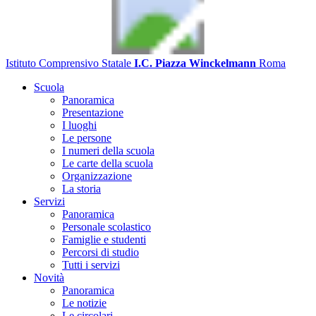
Istituto Comprensivo Statale
I.C. Piazza Winckelmann
Roma
Scuola
Panoramica
Presentazione
I luoghi
Le persone
I numeri della scuola
Le carte della scuola
Organizzazione
La storia
Servizi
Panoramica
Personale scolastico
Famiglie e studenti
Percorsi di studio
Tutti i servizi
Novità
Panoramica
Le notizie
Le circolari