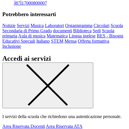
J87I17000800007
Potrebbero interessarti
Notizie
Servizi
Musica
Laboratori
Organigramma
Circolari
Scuola
Secondaria di Primo Grado
documenti
Biblioteca
Sedi
Scuola
primaria
Aula di musica
Matematica
Lingua inglese
BES - Bisogni
Educativi Speciali
Italiano
STEM
Mensa
Offerta formativa
Inclusione
Accedi ai servizi
I servizi della scuola che richiedono una autenticazione personale.
Area Riservata Docenti
Area Riservata ATA