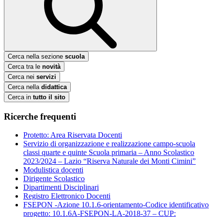
Cerca nella sezione
scuola
Cerca tra le
novità
Cerca nei
servizi
Cerca nella
didattica
Cerca in
tutto il sito
Ricerche frequenti
Protetto: Area Riservata Docenti
Servizio di organizzazione e realizzazione campo-scuola
classi quarte e quinte Scuola primaria – Anno Scolastico
2023/2024 – Lazio “Riserva Naturale dei Monti Cimini”
Modulistica docenti
Dirigente Scolastico
Dipartimenti Disciplinari
Registro Elettronico Docenti
FSEPON -Azione 10.1.6-orientamento-Codice identificativo
progetto: 10.1.6A-FSEPON-LA-2018-37 – CUP: