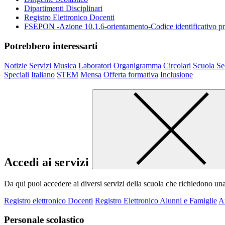
Dipartimenti Disciplinari
Registro Elettronico Docenti
FSEPON -Azione 10.1.6-orientamento-Codice identificativo
Potrebbero interessarti
Notizie
Servizi
Musica
Laboratori
Organigramma
Circolari
Scuola Se
Speciali
Italiano
STEM
Mensa
Offerta formativa
Inclusione
Accedi ai servizi
Da qui puoi accedere ai diversi servizi della scuola che richiedono un
Registro elettronico Docenti
Registro Elettronico Alunni e Famiglie
A
Personale scolastico