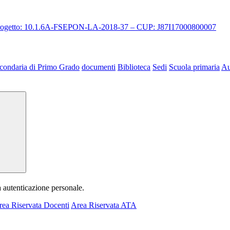
 progetto: 10.1.6A-FSEPON-LA-2018-37 – CUP: J87I17000800007
condaria di Primo Grado
documenti
Biblioteca
Sedi
Scuola primaria
Au
a autenticazione personale.
rea Riservata Docenti
Area Riservata ATA