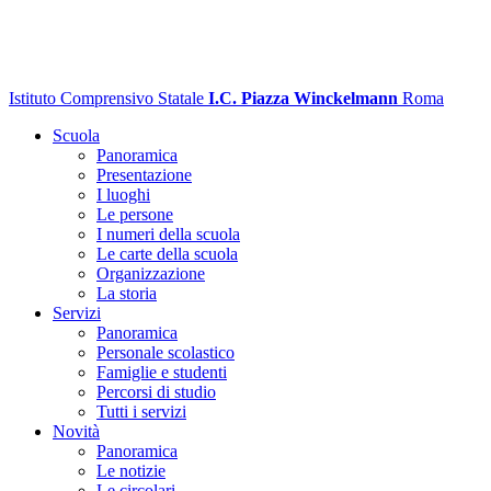
Istituto Comprensivo Statale
I.C. Piazza Winckelmann
Roma
Scuola
Panoramica
Presentazione
I luoghi
Le persone
I numeri della scuola
Le carte della scuola
Organizzazione
La storia
Servizi
Panoramica
Personale scolastico
Famiglie e studenti
Percorsi di studio
Tutti i servizi
Novità
Panoramica
Le notizie
Le circolari