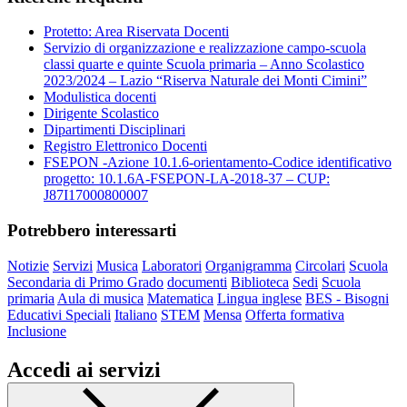
Protetto: Area Riservata Docenti
Servizio di organizzazione e realizzazione campo-scuola
classi quarte e quinte Scuola primaria – Anno Scolastico
2023/2024 – Lazio “Riserva Naturale dei Monti Cimini”
Modulistica docenti
Dirigente Scolastico
Dipartimenti Disciplinari
Registro Elettronico Docenti
FSEPON -Azione 10.1.6-orientamento-Codice identificativo
progetto: 10.1.6A-FSEPON-LA-2018-37 – CUP:
J87I17000800007
Potrebbero interessarti
Notizie
Servizi
Musica
Laboratori
Organigramma
Circolari
Scuola
Secondaria di Primo Grado
documenti
Biblioteca
Sedi
Scuola
primaria
Aula di musica
Matematica
Lingua inglese
BES - Bisogni
Educativi Speciali
Italiano
STEM
Mensa
Offerta formativa
Inclusione
Accedi ai servizi