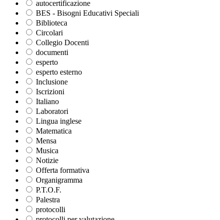
autocertificazione
BES - Bisogni Educativi Speciali
Biblioteca
Circolari
Collegio Docenti
documenti
esperto
esperto esterno
Inclusione
Iscrizioni
Italiano
Laboratori
Lingua inglese
Matematica
Mensa
Musica
Notizie
Offerta formativa
Organigramma
P.T.O.F.
Palestra
protocolli
protocolli per valutazione