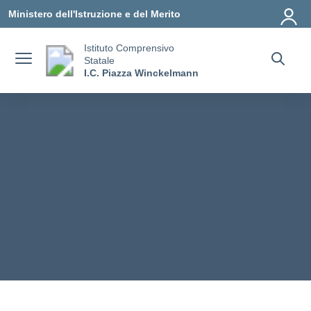
Vai ai contenuti
Vai al menu di navigazione
Vai al footer
Ministero dell'Istruzione e del Merito
Istituto Comprensivo
Statale
I.C. Piazza Winckelmann