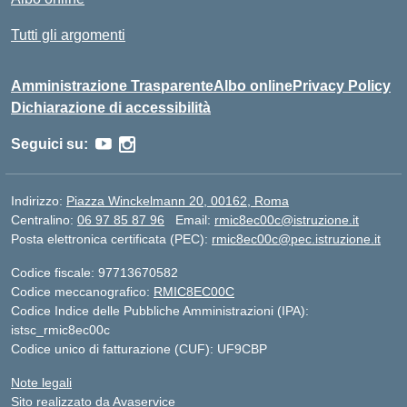
Tutti gli argomenti
Amministrazione Trasparente
Albo online
Privacy Policy
Dichiarazione di accessibilità
Seguici su:
Indirizzo:
Piazza Winckelmann 20, 00162, Roma
Centralino:
06 97 85 87 96
Email:
rmic8ec00c@istruzione.it
Posta elettronica certificata (PEC):
rmic8ec00c@pec.istruzione.it
Codice fiscale: 97713670582
Codice meccanografico:
RMIC8EC00C
Codice Indice delle Pubbliche Amministrazioni (IPA):
istsc_rmic8ec00c
Codice unico di fatturazione (CUF): UF9CBP
Note legali
Sito realizzato da Avaservice