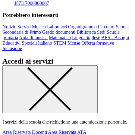
J87I17000800007
Potrebbero interessarti
Notizie
Servizi
Musica
Laboratori
Organigramma
Circolari
Scuola
Secondaria di Primo Grado
documenti
Biblioteca
Sedi
Scuola
primaria
Aula di musica
Matematica
Lingua inglese
BES - Bisogni
Educativi Speciali
Italiano
STEM
Mensa
Offerta formativa
Inclusione
Accedi ai servizi
I servizi della scuola che richiedono una autenticazione personale.
Area Riservata Docenti
Area Riservata ATA