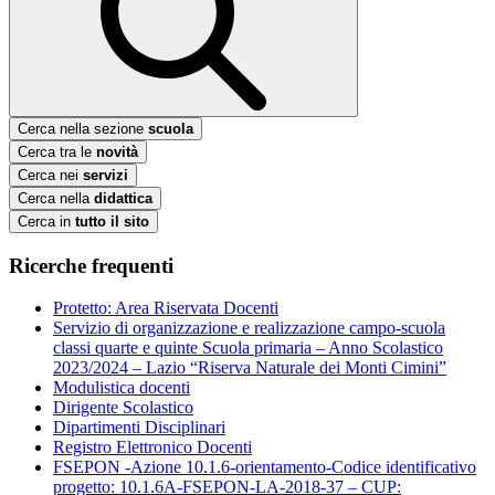
Cerca nella sezione
scuola
Cerca tra le
novità
Cerca nei
servizi
Cerca nella
didattica
Cerca in
tutto il sito
Ricerche frequenti
Protetto: Area Riservata Docenti
Servizio di organizzazione e realizzazione campo-scuola
classi quarte e quinte Scuola primaria – Anno Scolastico
2023/2024 – Lazio “Riserva Naturale dei Monti Cimini”
Modulistica docenti
Dirigente Scolastico
Dipartimenti Disciplinari
Registro Elettronico Docenti
FSEPON -Azione 10.1.6-orientamento-Codice identificativo
progetto: 10.1.6A-FSEPON-LA-2018-37 – CUP: