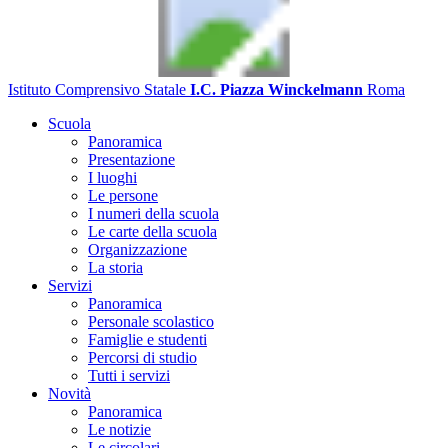
Istituto Comprensivo Statale
I.C. Piazza Winckelmann
Roma
Scuola
Panoramica
Presentazione
I luoghi
Le persone
I numeri della scuola
Le carte della scuola
Organizzazione
La storia
Servizi
Panoramica
Personale scolastico
Famiglie e studenti
Percorsi di studio
Tutti i servizi
Novità
Panoramica
Le notizie
Le circolari