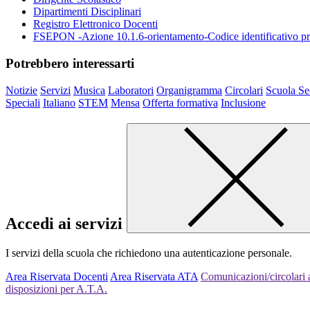
Dipartimenti Disciplinari
Registro Elettronico Docenti
FSEPON -Azione 10.1.6-orientamento-Codice identificativo
Potrebbero interessarti
Notizie
Servizi
Musica
Laboratori
Organigramma
Circolari
Scuola Se
Speciali
Italiano
STEM
Mensa
Offerta formativa
Inclusione
Accedi ai servizi
I servizi della scuola che richiedono una autenticazione personale.
Area Riservata Docenti
Area Riservata ATA
Comunicazioni/circolari a
disposizioni per A.T.A.