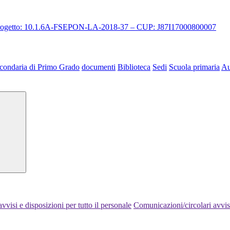
 progetto: 10.1.6A-FSEPON-LA-2018-37 – CUP: J87I17000800007
condaria di Primo Grado
documenti
Biblioteca
Sedi
Scuola primaria
Au
vvisi e disposizioni per tutto il personale
Comunicazioni/circolari avvisi