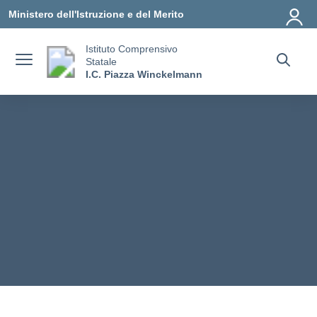
Vai ai contenuti
Vai al menu di navigazione
Vai al footer
Ministero dell'Istruzione e del Merito
Istituto Comprensivo
Statale
I.C. Piazza Winckelmann