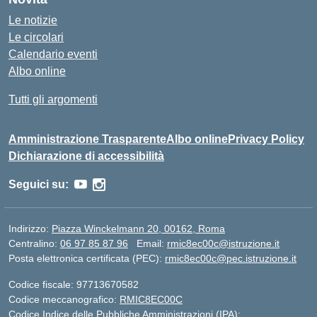
Le notizie
Le circolari
Calendario eventi
Albo online
Tutti gli argomenti
Amministrazione Trasparente
Albo online
Privacy Policy
Dichiarazione di accessibilità
Seguici su:
Indirizzo:
Piazza Winckelmann 20, 00162, Roma
Centralino:
06 97 85 87 96
Email:
rmic8ec00c@istruzione.it
Posta elettronica certificata (PEC):
rmic8ec00c@pec.istruzione.it
Codice fiscale: 97713670582
Codice meccanografico:
RMIC8EC00C
Codice Indice delle Pubbliche Amministrazioni (IPA):