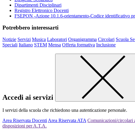
Dipartimenti Disciplinari
Registro Elettronico Docenti
FSEPON -Azione 10.1.6-orientamento-Codice identificativo
Potrebbero interessarti
Notizie
Servizi
Musica
Laboratori
Organigramma
Circolari
Scuola Se
Speciali
Italiano
STEM
Mensa
Offerta formativa
Inclusione
Accedi ai servizi
I servizi della scuola che richiedono una autenticazione personale.
Area Riservata Docenti
Area Riservata ATA
Comunicazioni/circolari a
disposizioni per A.T.A.