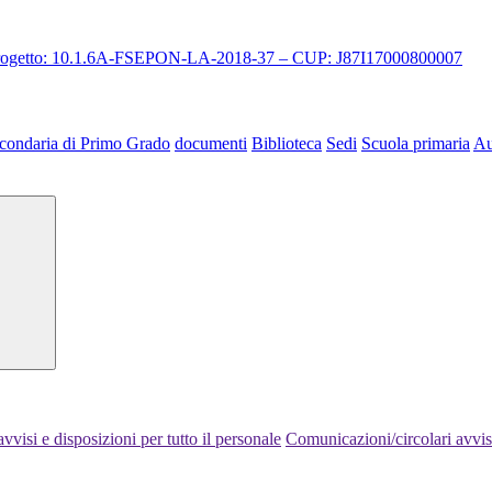
 progetto: 10.1.6A-FSEPON-LA-2018-37 – CUP: J87I17000800007
condaria di Primo Grado
documenti
Biblioteca
Sedi
Scuola primaria
Au
vvisi e disposizioni per tutto il personale
Comunicazioni/circolari avvisi