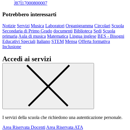
J87I17000800007
Potrebbero interessarti
Notizie
Servizi
Musica
Laboratori
Organigramma
Circolari
Scuola
Secondaria di Primo Grado
documenti
Biblioteca
Sedi
Scuola
primaria
Aula di musica
Matematica
Lingua inglese
BES - Bisogni
Educativi Speciali
Italiano
STEM
Mensa
Offerta formativa
Inclusione
Accedi ai servizi
I servizi della scuola che richiedono una autenticazione personale.
Area Riservata Docenti
Area Riservata ATA