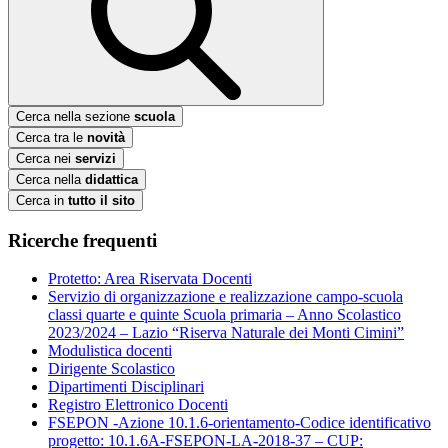
Cerca nella sezione
scuola
Cerca tra le
novità
Cerca nei
servizi
Cerca nella
didattica
Cerca in
tutto il sito
Ricerche frequenti
Protetto: Area Riservata Docenti
Servizio di organizzazione e realizzazione campo-scuola
classi quarte e quinte Scuola primaria – Anno Scolastico
2023/2024 – Lazio “Riserva Naturale dei Monti Cimini”
Modulistica docenti
Dirigente Scolastico
Dipartimenti Disciplinari
Registro Elettronico Docenti
FSEPON -Azione 10.1.6-orientamento-Codice identificativo
progetto: 10.1.6A-FSEPON-LA-2018-37 – CUP: