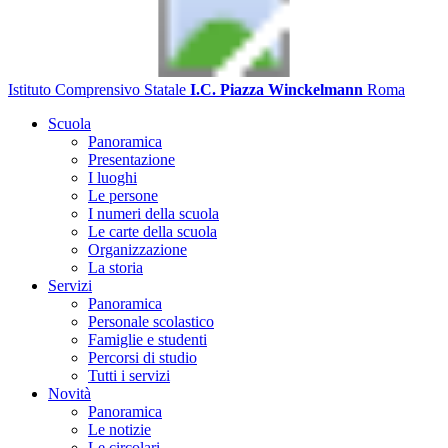
Istituto Comprensivo Statale
I.C. Piazza Winckelmann
Roma
Scuola
Panoramica
Presentazione
I luoghi
Le persone
I numeri della scuola
Le carte della scuola
Organizzazione
La storia
Servizi
Panoramica
Personale scolastico
Famiglie e studenti
Percorsi di studio
Tutti i servizi
Novità
Panoramica
Le notizie
Le circolari