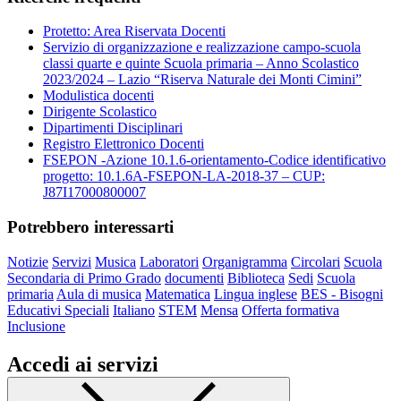
Protetto: Area Riservata Docenti
Servizio di organizzazione e realizzazione campo-scuola
classi quarte e quinte Scuola primaria – Anno Scolastico
2023/2024 – Lazio “Riserva Naturale dei Monti Cimini”
Modulistica docenti
Dirigente Scolastico
Dipartimenti Disciplinari
Registro Elettronico Docenti
FSEPON -Azione 10.1.6-orientamento-Codice identificativo
progetto: 10.1.6A-FSEPON-LA-2018-37 – CUP:
J87I17000800007
Potrebbero interessarti
Notizie
Servizi
Musica
Laboratori
Organigramma
Circolari
Scuola
Secondaria di Primo Grado
documenti
Biblioteca
Sedi
Scuola
primaria
Aula di musica
Matematica
Lingua inglese
BES - Bisogni
Educativi Speciali
Italiano
STEM
Mensa
Offerta formativa
Inclusione
Accedi ai servizi