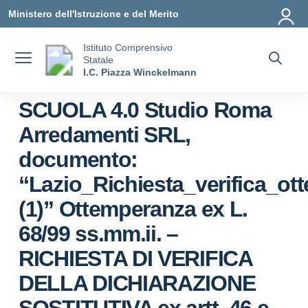
Vai ai contenuti
Vai al menu di navigazione
Vai al footer
Ministero dell'Istruzione e del Merito
Istituto Comprensivo
Statale
I.C. Piazza Winckelmann
SCUOLA 4.0 Studio Roma
Arredamenti SRL,
documento:
“Lazio_Richiesta_verifica_ot
(1)” Ottemperanza ex L.
68/99 ss.mm.ii. –
RICHIESTA DI VERIFICA
DELLA DICHIARAZIONE