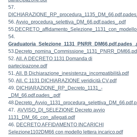
57.
DICHIARAZIONE_RP_procedura_1135_DM_66.pdf.pades_
56.
Avvio_procedura_selettiva_DM_66.pdf.pades_.pdf
55.
DECRETO_affidamento_Selezione_1131_con_modello_le
54.
Graduatoria_Selezione_1131_PNRR_DM66.pdf.pades_.
53.
Decreto_nomina_Commissione_1131_PNRR_DM66.pdf
52.
All. A DECRETO 1131 Domanda di
partecipazone.pdf
51.
All. B Dichiarazione_inesistenza_
incompatibilità.pdf
50.
All. C 1131 DICHIARAZIONE veridicità CV.pdf
49.
DICHIARAZIONE_RP_Decreto_1131_-
_DM_66.pdf.pades_.pdf
48.
Decreto_Avvio_1131_procedura_selettiva_DM_66.pdf.p
47.
AVVISO_DI_SELEZIONE Decreto avvio
1131_DM_66_con_allegati.pdf
46.
DECRETO AFFIDAMENTO INCARICHI
Selezione1102DM66 con modello lettera incarico.pdf