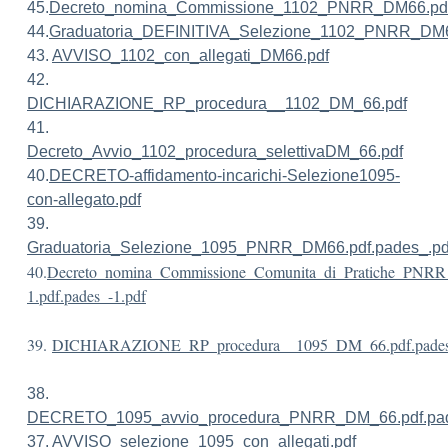
45.
Decreto_nomina_Commissione_1102_PNRR_DM66.pdf
44.
Graduatoria_DEFINITIVA_Selezione_1102_PNRR_DM6
43.
AVVISO_1102_con_allegati_DM66.pdf
42.
DICHIARAZIONE_RP_procedura__1102_DM_66.pdf
41.
Decreto_Avvio_1102_procedura_selettivaDM_66.pdf
40.
DECRETO-affidamento-incarichi-Selezione1095-
con-allegato.pdf
39.
Graduatoria_Selezione_1095_PNRR_DM66.pdf.pades_.pd
40.
Decreto_nomina_Commissione_Comunita_di_Pratiche_PNR
1.pdf.pades_-1.pdf
39.
DICHIARAZIONE_RP_procedura__1095_DM_66.pdf.pades
38.
DECRETO_1095_avvio_procedura_PNRR_DM_66.pdf.pad
37.
AVVISO_selezione_1095_con_allegati.pdf