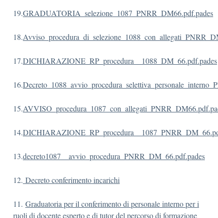
19.
GRADUATORIA_selezione_1087_PNRR_DM66.pdf.pades
18.
Avviso_procedura_di_selezione_1088_con_allegati_PNRR_D
17.
DICHIARAZIONE_RP_procedura__1088_DM_66.pdf.pades
16.
Decreto_1088_avvio_procedura_selettiva_personale_intern
15.
AVVISO_procedura_1087_con_allegati_PNRR_DM66.pdf.pa
14.
DICHIARAZIONE_RP_procedura__1087_PNRR_DM_66.pdf
13.
decreto1087__avvio_procedura_PNRR_DM_66.pdf.pades
12.
Decreto conferimento incarichi
11.
Graduatoria per il conferimento di personale interno per i
ruoli di docente esperto e di tutor del percorso di formazione