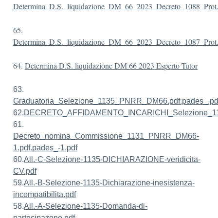
Determina_D.S._liquidazione_DM_66_2023_Decreto_1088_Prot.
65.
Determina_D.S._liquidazione_DM_66_2023_Decreto_1087_Prot.
64.
Determina D.S. liquidazione DM 66 2023 Esperto Tutor
63.
Graduatoria_Selezione_1135_PNRR_DM66.pdf.pades_.pd
62.
DECRETO_AFFIDAMENTO_INCARICHI_Selezione_1135_D
61.
Decreto_nomina_Commissione_1131_PNRR_DM66-
1.pdf.pades_-1.pdf
60.
All.-C-Selezione-1135-DICHIARAZIONE-veridicita-
CV.pdf
59.
All.-B-Selezione-1135-Dichiarazione-inesistenza-
incompatibilita.pdf
58.
All.-A-Selezione-1135-Domanda-di-
partecipazone.pdf