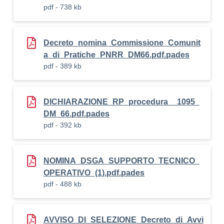
pdf - 738 kb
Decreto_nomina_Commissione_Comunit
a_di_Pratiche_PNRR_DM66.pdf.pades
pdf - 389 kb
DICHIARAZIONE_RP_procedura__1095_
DM_66.pdf.pades
pdf - 392 kb
NOMINA_DSGA_SUPPORTO_TECNICO_
OPERATIVO_(1).pdf.pades
pdf - 488 kb
AVVISO_DI_SELEZIONE_Decreto_di_Avvi