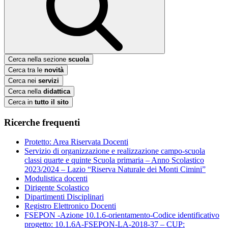
Cerca nella sezione
scuola
Cerca tra le
novità
Cerca nei
servizi
Cerca nella
didattica
Cerca in
tutto il sito
Ricerche frequenti
Protetto: Area Riservata Docenti
Servizio di organizzazione e realizzazione campo-scuola
classi quarte e quinte Scuola primaria – Anno Scolastico
2023/2024 – Lazio “Riserva Naturale dei Monti Cimini”
Modulistica docenti
Dirigente Scolastico
Dipartimenti Disciplinari
Registro Elettronico Docenti
FSEPON -Azione 10.1.6-orientamento-Codice identificativo
progetto: 10.1.6A-FSEPON-LA-2018-37 – CUP: