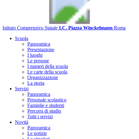
Istituto Comprensivo Statale
I.C. Piazza Winckelmann
Roma
Scuola
Panoramica
Presentazione
I luoghi
Le persone
I numeri della scuola
Le carte della scuola
Organizzazione
La storia
Servizi
Panoramica
Personale scolastico
Famiglie e studenti
Percorsi di studio
Tutti i servizi
Novità
Panoramica
Le notizie
Le circolari