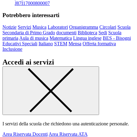
J87I17000800007
Potrebbero interessarti
Notizie
Servizi
Musica
Laboratori
Organigramma
Circolari
Scuola
Secondaria di Primo Grado
documenti
Biblioteca
Sedi
Scuola
primaria
Aula di musica
Matematica
Lingua inglese
BES - Bisogni
Educativi Speciali
Italiano
STEM
Mensa
Offerta formativa
Inclusione
Accedi ai servizi
I servizi della scuola che richiedono una autenticazione personale.
Area Riservata Docenti
Area Riservata ATA