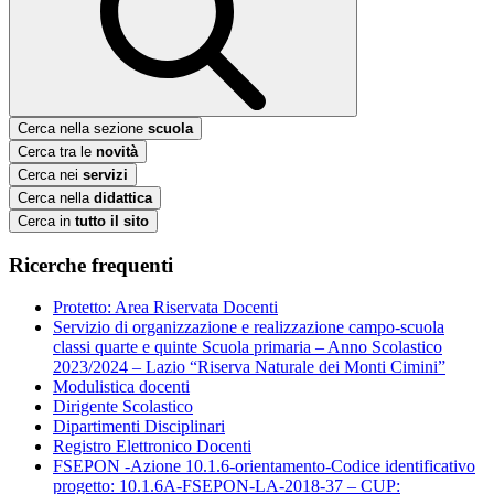
Cerca nella sezione
scuola
Cerca tra le
novità
Cerca nei
servizi
Cerca nella
didattica
Cerca in
tutto il sito
Ricerche frequenti
Protetto: Area Riservata Docenti
Servizio di organizzazione e realizzazione campo-scuola
classi quarte e quinte Scuola primaria – Anno Scolastico
2023/2024 – Lazio “Riserva Naturale dei Monti Cimini”
Modulistica docenti
Dirigente Scolastico
Dipartimenti Disciplinari
Registro Elettronico Docenti
FSEPON -Azione 10.1.6-orientamento-Codice identificativo
progetto: 10.1.6A-FSEPON-LA-2018-37 – CUP: