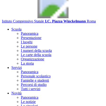
Istituto Comprensivo Statale
I.C. Piazza Winckelmann
Roma
Scuola
Panoramica
Presentazione
I luoghi
Le persone
I numeri della scuola
Le carte della scuola
Organizzazione
La storia
Servizi
Panoramica
Personale scolastico
Famiglie e studenti
Percorsi di studio
Tutti i servizi
Novità
Panoramica
Le notizie
Le circolari