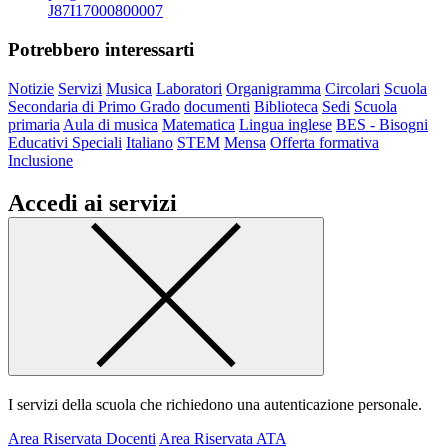
J87I17000800007
Potrebbero interessarti
Notizie
Servizi
Musica
Laboratori
Organigramma
Circolari
Scuola
Secondaria di Primo Grado
documenti
Biblioteca
Sedi
Scuola
primaria
Aula di musica
Matematica
Lingua inglese
BES - Bisogni
Educativi Speciali
Italiano
STEM
Mensa
Offerta formativa
Inclusione
Accedi ai servizi
I servizi della scuola che richiedono una autenticazione personale.
Area Riservata Docenti
Area Riservata ATA