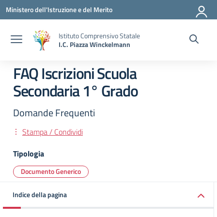
Vai ai contenuti
Vai al menu di navigazione
Vai al footer
Ministero dell'Istruzione e del Merito
Istituto Comprensivo Statale
I.C. Piazza Winckelmann
FAQ Iscrizioni Scuola
Secondaria 1° Grado
Domande Frequenti
Stampa / Condividi
Tipologia
Documento Generico
Indice della pagina