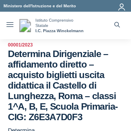
Vai ai contenuti
Vai al menu di navigazione
Vai al footer
Ministero dell'Istruzione e del Merito
Istituto Comprensivo
Statale
I.C. Piazza Winckelmann
00001/2023
Determina Dirigenziale –
affidamento diretto –
acquisto biglietti uscita
didattica il Castello di
Lunghezza, Roma – classi
1^A, B, E, Scuola Primaria-
CIG: Z6E3A7D0F3
Determina