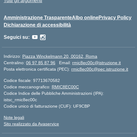
Tutti gli argomenti
Amministrazione Trasparente
Albo online
Privacy Policy
Dichiarazione di accessibilità
Seguici su:
Indirizzo:
Piazza Winckelmann 20, 00162, Roma
Centralino:
06 97 85 87 96
Email:
rmic8ec00c@istruzione.it
Posta elettronica certificata (PEC):
rmic8ec00c@pec.istruzione.it
Codice fiscale: 97713670582
Codice meccanografico:
RMIC8EC00C
Codice Indice delle Pubbliche Amministrazioni (IPA):
istsc_rmic8ec00c
Codice unico di fatturazione (CUF): UF9CBP
Note legali
Sito realizzato da Avaservice