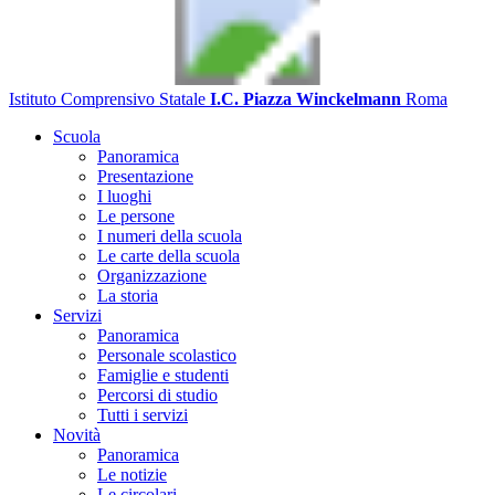
Istituto Comprensivo Statale
I.C. Piazza Winckelmann
Roma
Scuola
Panoramica
Presentazione
I luoghi
Le persone
I numeri della scuola
Le carte della scuola
Organizzazione
La storia
Servizi
Panoramica
Personale scolastico
Famiglie e studenti
Percorsi di studio
Tutti i servizi
Novità
Panoramica
Le notizie
Le circolari