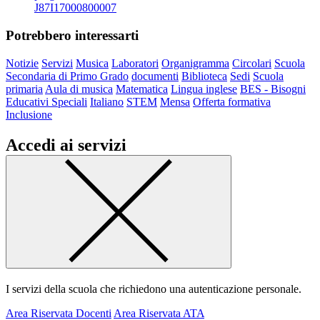
J87I17000800007
Potrebbero interessarti
Notizie
Servizi
Musica
Laboratori
Organigramma
Circolari
Scuola
Secondaria di Primo Grado
documenti
Biblioteca
Sedi
Scuola
primaria
Aula di musica
Matematica
Lingua inglese
BES - Bisogni
Educativi Speciali
Italiano
STEM
Mensa
Offerta formativa
Inclusione
Accedi ai servizi
I servizi della scuola che richiedono una autenticazione personale.
Area Riservata Docenti
Area Riservata ATA