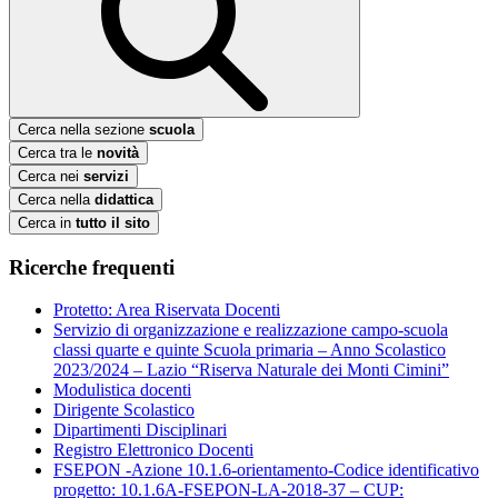
Cerca nella sezione
scuola
Cerca tra le
novità
Cerca nei
servizi
Cerca nella
didattica
Cerca in
tutto il sito
Ricerche frequenti
Protetto: Area Riservata Docenti
Servizio di organizzazione e realizzazione campo-scuola
classi quarte e quinte Scuola primaria – Anno Scolastico
2023/2024 – Lazio “Riserva Naturale dei Monti Cimini”
Modulistica docenti
Dirigente Scolastico
Dipartimenti Disciplinari
Registro Elettronico Docenti
FSEPON -Azione 10.1.6-orientamento-Codice identificativo
progetto: 10.1.6A-FSEPON-LA-2018-37 – CUP: