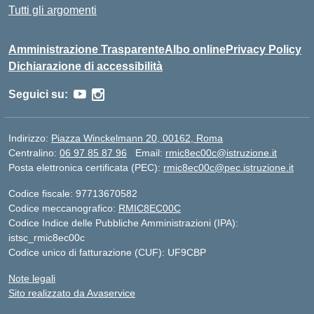
Tutti gli argomenti
Amministrazione Trasparente
Albo online
Privacy Policy
Dichiarazione di accessibilità
Seguici su:
Indirizzo:
Piazza Winckelmann 20, 00162, Roma
Centralino:
06 97 85 87 96
Email:
rmic8ec00c@istruzione.it
Posta elettronica certificata (PEC):
rmic8ec00c@pec.istruzione.it
Codice fiscale: 97713670582
Codice meccanografico:
RMIC8EC00C
Codice Indice delle Pubbliche Amministrazioni (IPA):
istsc_rmic8ec00c
Codice unico di fatturazione (CUF): UF9CBP
Note legali
Sito realizzato da Avaservice