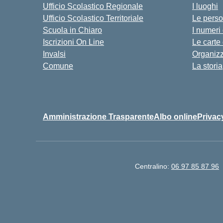
Ufficio Scolastico Regionale
I luoghi
Ufficio Scolastico Territoriale
Le pers
Scuola in Chiaro
I numeri
Iscrizioni On Line
Le carte
Invalsi
Organiz
Comune
La storia
Amministrazione Trasparente
Albo online
Privac
Centralino:
06 97 85 87 96