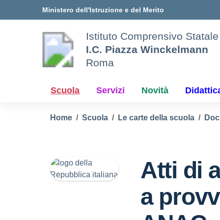
Vai ai contenuti
Vai al menu di navigazione
Vai al footer
Ministero dell'Istruzione e del Merito
Istituto Comprensivo Statale
I.C. Piazza Winckelmann
Roma
Scuola
Servizi
Novità
Didattic
Home
Scuola
Le carte della scuola
Doc
Atti di
a prov