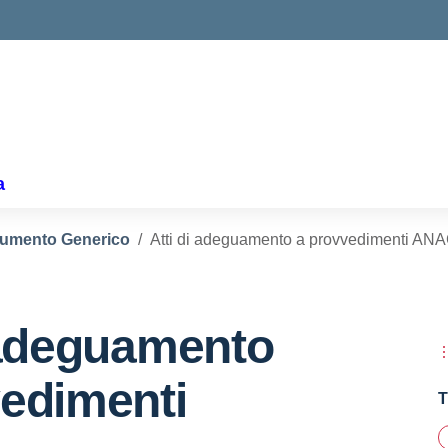
a
umento Generico
Atti di adeguamento a provvedimenti AN
 adeguamento
vedimenti
T