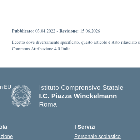
Pubblicato:
Revisione:
03.04.2022
-
15.06.2026
Eccetto dove diversamente specificato, questo articolo è stato rilasciato 
Commons Attribuzione 4.0 Italia.
Istituto Comprensivo Statale
I.C. Piazza Winckelmann
Roma
ola
I Servizi
azione
Personale scolastico