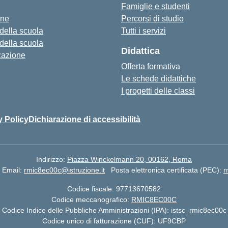
Famiglie e studenti
one
Percorsi di studio
 della scuola
Tutti i servizi
 della scuola
Didattica
zazione
Offerta formativa
Le schede didattiche
I progetti delle classi
y Policy
Dichiarazione di accessibilità
Indirizzo:
Piazza Winckelmann 20, 00162, Roma
Email:
rmic8ec00c@istruzione.it
Posta elettronica certificata (PEC):
r
Codice fiscale: 97713670582
Codice meccanografico:
RMIC8EC00C
Codice Indice delle Pubbliche Amministrazioni (IPA): istsc_rmic8ec00c
Codice unico di fatturazione (CUF): UF9CBP