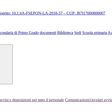
 progetto: 10.1.6A-FSEPON-LA-2018-37 – CUP: J87I17000800007
condaria di Primo Grado
documenti
Biblioteca
Sedi
Scuola primaria
Au
vvisi e disposizioni per tutto il personale
Comunicazioni/circolari avvisi