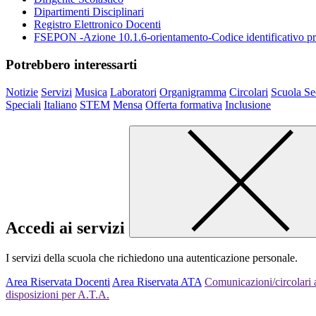
Dipartimenti Disciplinari
Registro Elettronico Docenti
FSEPON -Azione 10.1.6-orientamento-Codice identificativo
Potrebbero interessarti
Notizie
Servizi
Musica
Laboratori
Organigramma
Circolari
Scuola Se
Speciali
Italiano
STEM
Mensa
Offerta formativa
Inclusione
Accedi ai servizi
I servizi della scuola che richiedono una autenticazione personale.
Area Riservata Docenti
Area Riservata ATA
Comunicazioni/circolari a
disposizioni per A.T.A.