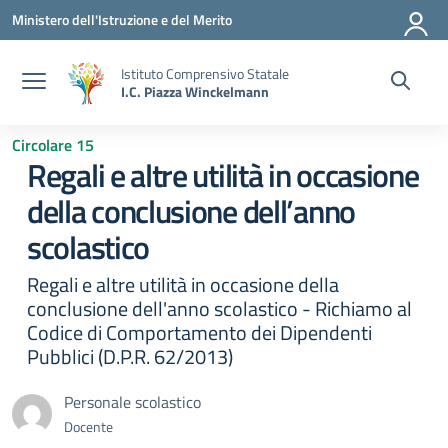
Vai ai contenuti
Vai al menu di navigazione
Vai al footer
Ministero dell'Istruzione e del Merito
Istituto Comprensivo Statale
I.C. Piazza Winckelmann
Circolare 15
Regali e altre utilità in occasione
della conclusione dell’anno
scolastico
Regali e altre utilità in occasione della
conclusione dell'anno scolastico - Richiamo al
Codice di Comportamento dei Dipendenti
Pubblici (D.P.R. 62/2013)
Personale scolastico
Docente