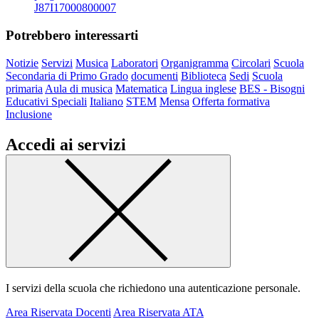
J87I17000800007
Potrebbero interessarti
Notizie
Servizi
Musica
Laboratori
Organigramma
Circolari
Scuola
Secondaria di Primo Grado
documenti
Biblioteca
Sedi
Scuola
primaria
Aula di musica
Matematica
Lingua inglese
BES - Bisogni
Educativi Speciali
Italiano
STEM
Mensa
Offerta formativa
Inclusione
Accedi ai servizi
I servizi della scuola che richiedono una autenticazione personale.
Area Riservata Docenti
Area Riservata ATA