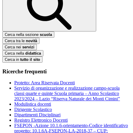
Cerca nella sezione
scuola
Cerca tra le
novità
Cerca nei
servizi
Cerca nella
didattica
Cerca in
tutto il sito
Ricerche frequenti
Protetto: Area Riservata Docenti
Servizio di organizzazione e realizzazione campo-scuola
classi quarte e quinte Scuola primaria – Anno Scolastico
2023/2024 – Lazio “Riserva Naturale dei Monti Cimini”
Modulistica docenti
Dirigente Scolastico
Dipartimenti Disciplinari
Registro Elettronico Docenti
FSEPON -Azione 10.1.6-orientamento-Codice identificativo
progetto: 10.1.6A-FSEPON-LA-2018-37 – CUP: