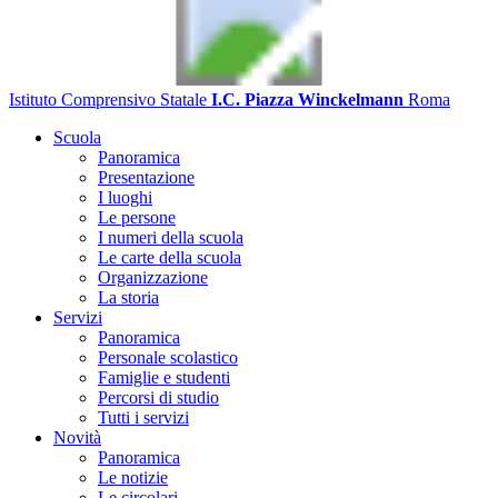
Istituto Comprensivo Statale
I.C. Piazza Winckelmann
Roma
Scuola
Panoramica
Presentazione
I luoghi
Le persone
I numeri della scuola
Le carte della scuola
Organizzazione
La storia
Servizi
Panoramica
Personale scolastico
Famiglie e studenti
Percorsi di studio
Tutti i servizi
Novità
Panoramica
Le notizie
Le circolari