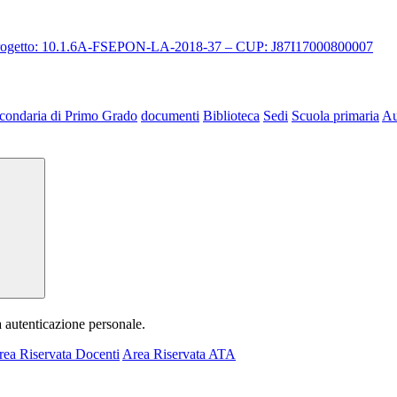
 progetto: 10.1.6A-FSEPON-LA-2018-37 – CUP: J87I17000800007
condaria di Primo Grado
documenti
Biblioteca
Sedi
Scuola primaria
Au
a autenticazione personale.
rea Riservata Docenti
Area Riservata ATA