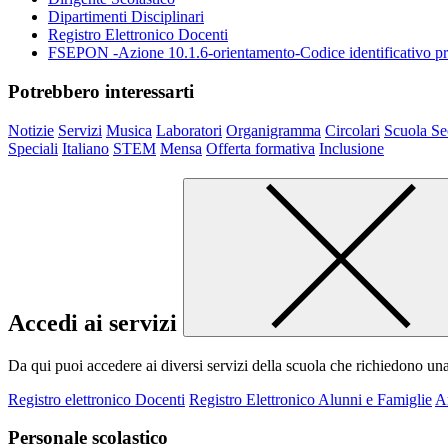
Dipartimenti Disciplinari
Registro Elettronico Docenti
FSEPON -Azione 10.1.6-orientamento-Codice identificativo
Potrebbero interessarti
Notizie
Servizi
Musica
Laboratori
Organigramma
Circolari
Scuola Se
Speciali
Italiano
STEM
Mensa
Offerta formativa
Inclusione
Accedi ai servizi
Da qui puoi accedere ai diversi servizi della scuola che richiedono un
Registro elettronico Docenti
Registro Elettronico Alunni e Famiglie
A
Personale scolastico