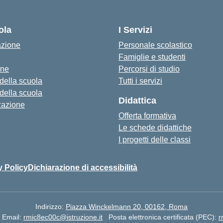
ola
I Servizi
azione
Personale scolastico
Famiglie e studenti
one
Percorsi di studio
 della scuola
Tutti i servizi
 della scuola
Didattica
zazione
Offerta formativa
Le schede didattiche
I progetti delle classi
y Policy
Dichiarazione di accessibilità
Indirizzo:
Piazza Winckelmann 20, 00162, Roma
Email:
rmic8ec00c@istruzione.it
Posta elettronica certificata (PEC):
r