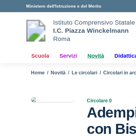
Vai ai contenuti
Vai al menu di navigazione
Vai al footer
Ministero dell'Istruzione e del Merito
Istituto Comprensivo Statale
I.C. Piazza Winckelmann
Roma
Scuola
Servizi
Novità
Didattic
Home
Novità
Le circolari
Circolari in ar
Circolare 0
Adempi
con Bis