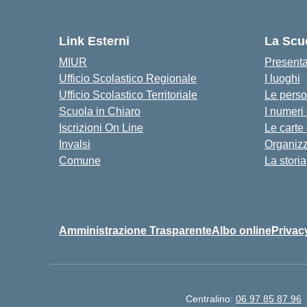
Link Esterni
La Scu
MIUR
Present
Ufficio Scolastico Regionale
I luoghi
Ufficio Scolastico Territoriale
Le pers
Scuola in Chiaro
I numeri
Iscrizioni On Line
Le carte
Invalsi
Organiz
Comune
La storia
Amministrazione Trasparente
Albo online
Privac
Centralino:
06 97 85 87 96