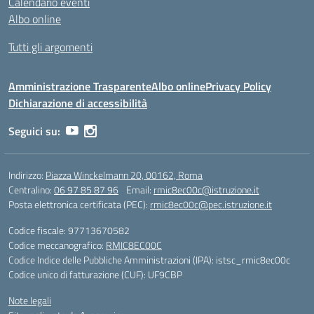
Calendario eventi
Albo online
Tutti gli argomenti
Amministrazione Trasparente
Albo online
Privacy Policy
Dichiarazione di accessibilità
Seguici su:
Indirizzo:
Piazza Winckelmann 20, 00162, Roma
Centralino:
06 97 85 87 96
Email:
rmic8ec00c@istruzione.it
Posta elettronica certificata (PEC):
rmic8ec00c@pec.istruzione.it
Codice fiscale: 97713670582
Codice meccanografico:
RMIC8EC00C
Codice Indice delle Pubbliche Amministrazioni (IPA): istsc_rmic8ec00c
Codice unico di fatturazione (CUF): UF9CBP
Note legali