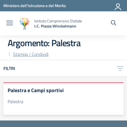
Vai ai contenuti
Vai al menu di navigazione
Vai al footer
Ministero dell'Istruzione e del Merito
Istituto Comprensivo Statale
I.C. Piazza Winckelmann
Argomento: Palestra
Stampa / Condividi
FILTRI
Palestra e Campi sportivi
Palestra