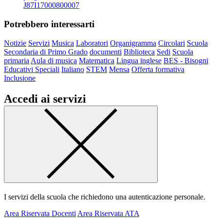
J87I17000800007
Potrebbero interessarti
Notizie
Servizi
Musica
Laboratori
Organigramma
Circolari
Scuola
Secondaria di Primo Grado
documenti
Biblioteca
Sedi
Scuola
primaria
Aula di musica
Matematica
Lingua inglese
BES - Bisogni
Educativi Speciali
Italiano
STEM
Mensa
Offerta formativa
Inclusione
Accedi ai servizi
I servizi della scuola che richiedono una autenticazione personale.
Area Riservata Docenti
Area Riservata ATA