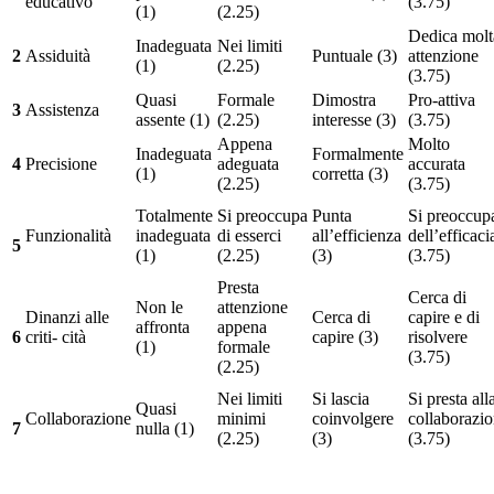
educativo
(3.75)
(1)
(2.25)
Dedica molt
Inadeguata
Nei limiti
2
Assiduità
Puntuale (3)
attenzione
(1)
(2.25)
(3.75)
Quasi
Formale
Dimostra
Pro-attiva
3
Assistenza
assente (1)
(2.25)
interesse (3)
(3.75)
Appena
Molto
Inadeguata
Formalmente
4
Precisione
adeguata
accurata
(1)
corretta (3)
(2.25)
(3.75)
Totalmente
Si preoccupa
Punta
Si preoccup
Funzionalità
inadeguata
di esserci
all’efficienza
dell’efficaci
5
(1)
(2.25)
(3)
(3.75)
Presta
Cerca di
Non le
attenzione
Dinanzi alle
Cerca di
capire e di
affronta
appena
6
criti- cità
capire (3)
risolvere
(1)
formale
(3.75)
(2.25)
Nei limiti
Si lascia
Si presta all
Quasi
Collaborazione
minimi
coinvolgere
collaborazi
7
nulla (1)
(2.25)
(3)
(3.75)