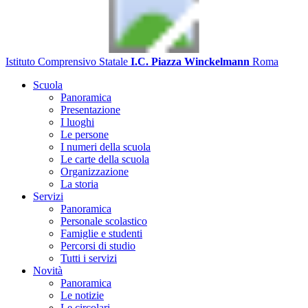
Istituto Comprensivo Statale
I.C. Piazza Winckelmann
Roma
Scuola
Panoramica
Presentazione
I luoghi
Le persone
I numeri della scuola
Le carte della scuola
Organizzazione
La storia
Servizi
Panoramica
Personale scolastico
Famiglie e studenti
Percorsi di studio
Tutti i servizi
Novità
Panoramica
Le notizie
Le circolari