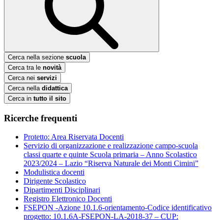
Cerca nella sezione
scuola
Cerca tra le
novità
Cerca nei
servizi
Cerca nella
didattica
Cerca in
tutto il sito
Ricerche frequenti
Protetto: Area Riservata Docenti
Servizio di organizzazione e realizzazione campo-scuola
classi quarte e quinte Scuola primaria – Anno Scolastico
2023/2024 – Lazio “Riserva Naturale dei Monti Cimini”
Modulistica docenti
Dirigente Scolastico
Dipartimenti Disciplinari
Registro Elettronico Docenti
FSEPON -Azione 10.1.6-orientamento-Codice identificativo
progetto: 10.1.6A-FSEPON-LA-2018-37 – CUP: