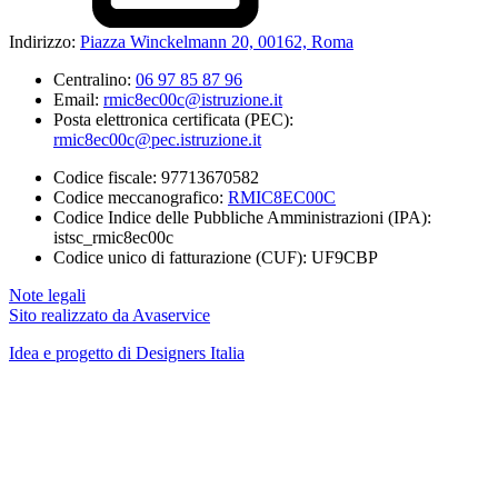
Indirizzo:
Piazza Winckelmann 20, 00162, Roma
Centralino:
06 97 85 87 96
Email:
rmic8ec00c@istruzione.it
Posta elettronica certificata (PEC):
rmic8ec00c@pec.istruzione.it
Codice fiscale: 97713670582
Codice meccanografico:
RMIC8EC00C
Codice Indice delle Pubbliche Amministrazioni (IPA):
istsc_rmic8ec00c
Codice unico di fatturazione (CUF): UF9CBP
Note legali
Sito realizzato da Avaservice
Idea e progetto di Designers Italia