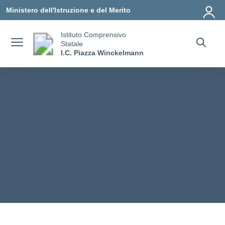
Vai ai contenuti
Vai al menu di navigazione
Vai al footer
Ministero dell'Istruzione e del Merito
Istituto Comprensivo
Statale
I.C. Piazza Winckelmann