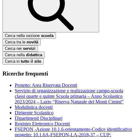
Cerca nella sezione
scuola
Cerca tra le
novità
Cerca nei
servizi
Cerca nella
didattica
Cerca in
tutto il sito
Ricerche frequenti
Protetto: Area Riservata Docenti
Servizio di organizzazione e realizzazione campo-scuola
classi quarte e quinte Scuola primaria – Anno Scolastico
2023/2024 – Lazio “Riserva Naturale dei Monti Cimini”
Modulistica docenti
Dirigente Scolastico
Dipartimenti Disciplinari
Registro Elettronico Docenti
FSEPON -Azione 10.1.6-orientamento-Codice identificativo
progetto: 10.1.6A-FSEPON-LA-2018-37 – CUP: