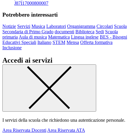
J87I17000800007
Potrebbero interessarti
Notizie
Servizi
Musica
Laboratori
Organigramma
Circolari
Scuola
Secondaria di Primo Grado
documenti
Biblioteca
Sedi
Scuola
primaria
Aula di musica
Matematica
Lingua inglese
BES - Bisogni
Educativi Speciali
Italiano
STEM
Mensa
Offerta formativa
Inclusione
Accedi ai servizi
I servizi della scuola che richiedono una autenticazione personale.
Area Riservata Docenti
Area Riservata ATA