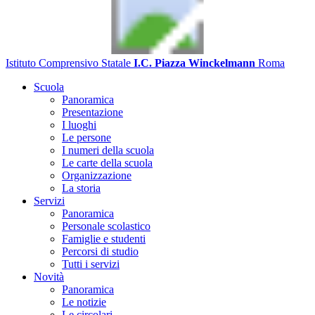
Istituto Comprensivo Statale
I.C. Piazza Winckelmann
Roma
Scuola
Panoramica
Presentazione
I luoghi
Le persone
I numeri della scuola
Le carte della scuola
Organizzazione
La storia
Servizi
Panoramica
Personale scolastico
Famiglie e studenti
Percorsi di studio
Tutti i servizi
Novità
Panoramica
Le notizie
Le circolari