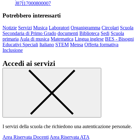
J87I17000800007
Potrebbero interessarti
Notizie
Servizi
Musica
Laboratori
Organigramma
Circolari
Scuola
Secondaria di Primo Grado
documenti
Biblioteca
Sedi
Scuola
primaria
Aula di musica
Matematica
Lingua inglese
BES - Bisogni
Educativi Speciali
Italiano
STEM
Mensa
Offerta formativa
Inclusione
Accedi ai servizi
I servizi della scuola che richiedono una autenticazione personale.
Area Riservata Docenti
Area Riservata ATA