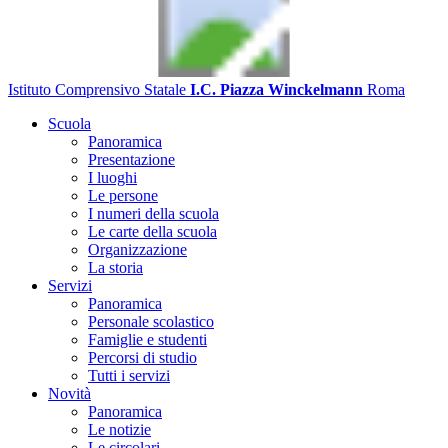
Istituto Comprensivo Statale
I.C. Piazza Winckelmann
Roma
Scuola
Panoramica
Presentazione
I luoghi
Le persone
I numeri della scuola
Le carte della scuola
Organizzazione
La storia
Servizi
Panoramica
Personale scolastico
Famiglie e studenti
Percorsi di studio
Tutti i servizi
Novità
Panoramica
Le notizie
Le circolari