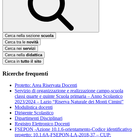
Cerca nella sezione
scuola
Cerca tra le
novità
Cerca nei
servizi
Cerca nella
didattica
Cerca in
tutto il sito
Ricerche frequenti
Protetto: Area Riservata Docenti
Servizio di organizzazione e realizzazione campo-scuola
classi quarte e quinte Scuola primaria – Anno Scolastico
2023/2024 – Lazio “Riserva Naturale dei Monti Cimini”
Modulistica docenti
Dirigente Scolastico
Dipartimenti Disciplinari
Registro Elettronico Docenti
FSEPON -Azione 10.1.6-orientamento-Codice identificativo
progetto: 10.1.6A-FSEPON-LA-2018-37 – CUP: