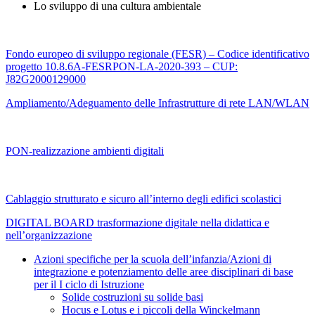
Lo sviluppo di una cultura ambientale
Fondo europeo di sviluppo regionale (FESR) – Codice identificativo
progetto 10.8.6A-FESRPON-LA-2020-393 – CUP:
J82G2000129000
Ampliamento/Adeguamento delle Infrastrutture di rete LAN/WLAN
PON-realizzazione ambienti digitali
Cablaggio strutturato e sicuro all’interno degli edifici scolastici
DIGITAL BOARD trasformazione digitale nella didattica e
nell’organizzazione
Azioni specifiche per la scuola dell’infanzia/Azioni di
integrazione e potenziamento delle aree disciplinari di base
per il I ciclo di Istruzione
Solide costruzioni su solide basi
Hocus e Lotus e i piccoli della Winckelmann