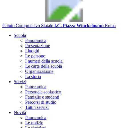
Istituto Comprensivo Statale
I.C. Piazza Winckelmann
Roma
Scuola
Panoramica
Presentazione
I luoghi
Le persone
I numeri della scuola
Le carte della scuola
Organizzazione
La storia
Servizi
Panoramica
Personale scolastico
Famiglie e studenti
Percorsi di studio
Tutti i servizi
Novità
Panoramica
Le notizie
Le circolari