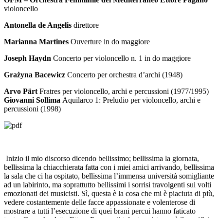
violoncello
Antonella de Angelis
direttore
Marianna Martines
Ouverture in do maggiore
Joseph Haydn
Concerto per violoncello n. 1 in do maggiore
Gra
ż
yna Bacewicz
Concerto per orchestra d’archi (1948)
Arvo Pärt
Fratres per violoncello, archi e percussioni (1977/1995)
Giovanni Sollima
Aquilarco 1: Preludio per violoncello, archi e
percussioni (1998)
Inizio il mio discorso dicendo bellissimo; bellissima la giornata,
bellissima la chiacchierata fatta con i miei amici arrivando, bellissima
la sala che ci ha ospitato, bellissima l’immensa università somigliante
ad un labirinto, ma soprattutto bellissimi i sorrisi travolgenti sui volti
emozionati dei musicisti. Sì, questa è la cosa che mi è piaciuta di più,
vedere costantemente delle facce appassionate e volenterose di
mostrare a tutti l’esecuzione di quei brani percui hanno faticato