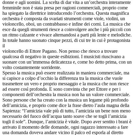
donne e agli uomini. La scelta di dar vita a un’orchestra interamente
femminile non è stata presa per ragioni commerciali, proprio come
ha spiegato la direttrice introducendo l’orchestra. Questa magnifica
orchestra è composta da svariati strumenti come viole, violini, un
violoncello, oboi, un contrabbasso e infine dei corni. La musica che
esce da quegli strumenti riesce a coinvolgere anche i più piccoli con
un ritmo calzante e vivace alternandosi a parti più lente e melodiche.
In totale hanno suonato cinque pezzi, di cui tre in cui è protagonista
il
violoncello di Ettore Pagano. Non penso che riesco a trovare
qualcosa di negativo in queste esibizioni. I musicisti riuscivano a
suonare con un’immensa delicatezza e, come ho detto prima, con un
volto costantemente sorridente.
Spesso la musica può essere realizzata in maniera commerciale, ma
si capisce a colpo d’occhio la differenza tra la musica che vuole
trasmettere un vero e proprio messaggio e la musica che non riesce
ad essere così profonda. E sono convinta che per Ettore e per i
componenti dell’orchestra la musica non ha un valore commerciale.
Sono persone che ha creato con la musica un legame più profondo
dell’amicizia, e proprio come dice la frase dietro l’aula magna della
Sapienza: “l’amicizia vale più di tutto, l’amicizia un bene non meno
necessario del fuoco dell’acqua tanto soave che se togli l’amicizia
togli il sole”. Dunque, l’amicizia è vitale. Dopo aver sentito i brani è
arrivato il momento delle domande, ogni ragazzo interessato a fare
una domanda doveva andare vicino il palco ed esporla al diretto