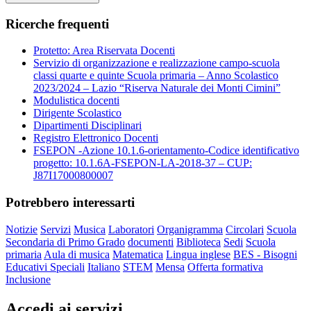
Ricerche frequenti
Protetto: Area Riservata Docenti
Servizio di organizzazione e realizzazione campo-scuola
classi quarte e quinte Scuola primaria – Anno Scolastico
2023/2024 – Lazio “Riserva Naturale dei Monti Cimini”
Modulistica docenti
Dirigente Scolastico
Dipartimenti Disciplinari
Registro Elettronico Docenti
FSEPON -Azione 10.1.6-orientamento-Codice identificativo
progetto: 10.1.6A-FSEPON-LA-2018-37 – CUP:
J87I17000800007
Potrebbero interessarti
Notizie
Servizi
Musica
Laboratori
Organigramma
Circolari
Scuola
Secondaria di Primo Grado
documenti
Biblioteca
Sedi
Scuola
primaria
Aula di musica
Matematica
Lingua inglese
BES - Bisogni
Educativi Speciali
Italiano
STEM
Mensa
Offerta formativa
Inclusione
Accedi ai servizi