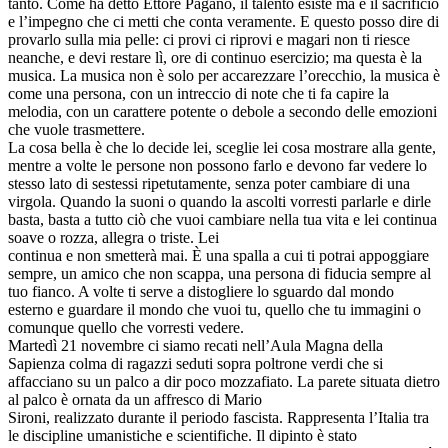
tanto. Come ha detto Ettore Pagano, il talento esiste ma è il sacrificio
e l’impegno che ci metti che conta veramente. E questo posso dire di
provarlo sulla mia pelle: ci provi ci riprovi e magari non ti riesce
neanche, e devi restare lì, ore di continuo esercizio; ma questa è la
musica. La musica non è solo per accarezzare l’orecchio, la musica è
come una persona, con un intreccio di note che ti fa capire la
melodia, con un carattere potente o debole a secondo delle emozioni
che vuole trasmettere.
La cosa bella è che lo decide lei, sceglie lei cosa mostrare alla gente,
mentre a volte le persone non possono farlo e devono far vedere lo
stesso lato di sestessi ripetutamente, senza poter cambiare di una
virgola. Quando la suoni o quando la ascolti vorresti parlarle e dirle
basta, basta a tutto ciò che vuoi cambiare nella tua vita e lei continua
soave o rozza, allegra o triste. Lei
continua e non smetterà mai. È una spalla a cui ti potrai appoggiare
sempre, un amico che non scappa, una persona di fiducia sempre al
tuo fianco. A volte ti serve a distogliere lo sguardo dal mondo
esterno e guardare il mondo che vuoi tu, quello che tu immagini o
comunque quello che vorresti vedere.
Martedì 21 novembre ci siamo recati nell’Aula Magna della
Sapienza colma di ragazzi seduti sopra poltrone verdi che si
affacciano su un palco a dir poco mozzafiato. La parete situata dietro
al palco è ornata da un affresco di Mario
Sironi, realizzato durante il periodo fascista. Rappresenta l’Italia tra
le discipline umanistiche e scientifiche. Il dipinto è stato