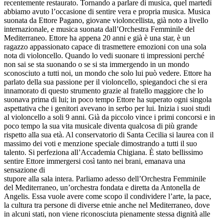
recentemente restaurato. Tornando a parlare di musica, quel martedì
abbiamo avuto l’occasione di sentire vera e propria musica. Musica
suonata da Ettore Pagano, giovane violoncellista, già noto a livello
internazionale, e musica suonata dall’Orchestra Femminile del
Mediterraneo. Ettore ha appena 20 anni e già è una star, è un
ragazzo appassionato capace di trasmettere emozioni con una sola
nota di violoncello. Quando lo vedi suonare ti impressioni perché
non sai se sta suonando o se si sta immergendo in un mondo
sconosciuto a tutti noi, un mondo che solo lui può vedere. Ettore ha
parlato della sua passione per il violoncello, spiegandoci che si era
innamorato di questo strumento grazie al fratello maggiore che lo
suonava prima di lui; in poco tempo Ettore ha superato ogni singola
aspettativa che i genitori avevano in serbo per lui. Inizia i suoi studi
al violoncello a soli 9 anni. Già da piccolo vince i primi concorsi e in
poco tempo la sua vita musicale diventa qualcosa di più grande
rispetto alla sua età. Al conservatorio di Santa Cecilia si laurea con il
massimo dei voti e menzione speciale dimostrando a tutti il suo
talento. Si perfeziona all’Accademia Chigiana. È stato bellissimo
sentire Ettore immergersi così tanto nei brani, emanava una
sensazione di
stupore alla sala intera. Parliamo adesso dell’Orchestra Femminile
del Mediterraneo, un’orchestra fondata e diretta da Antonella de
Angelis. Essa vuole avere come scopo il condividere l’arte, la pace,
la cultura tra persone di diverse etnie anche nel Mediterraneo, dove
in alcuni stati, non viene riconosciuta pienamente stessa dignità alle