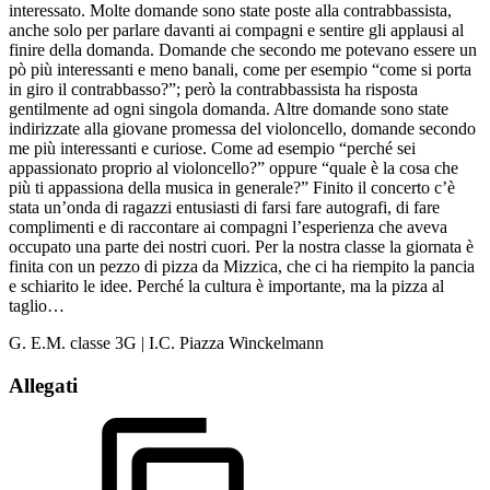
interessato. Molte domande sono state poste alla contrabbassista,
anche solo per parlare davanti ai compagni e sentire gli applausi al
finire della domanda. Domande che secondo me potevano essere un
pò più interessanti e meno banali, come per esempio “come si porta
in giro il contrabbasso?”; però la contrabbassista ha risposta
gentilmente ad ogni singola domanda. Altre domande sono state
indirizzate alla giovane promessa del violoncello, domande secondo
me più interessanti e curiose. Come ad esempio “perché sei
appassionato proprio al violoncello?” oppure “quale è la cosa che
più ti appassiona della musica in generale?” Finito il concerto c’è
stata un’onda di ragazzi entusiasti di farsi fare autografi, di fare
complimenti e di raccontare ai compagni l’esperienza che aveva
occupato una parte dei nostri cuori. Per la nostra classe la giornata è
finita con un pezzo di pizza da Mizzica, che ci ha riempito la pancia
e schiarito le idee. Perché la cultura è importante, ma la pizza al
taglio…
G. E.M. classe 3G | I.C. Piazza Winckelmann
Allegati